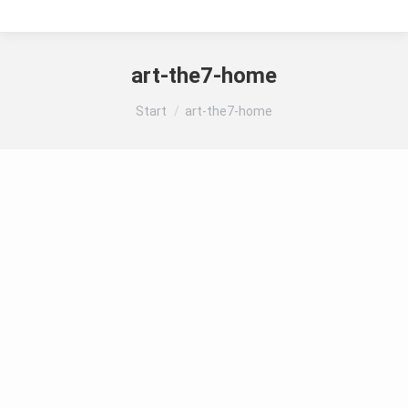
art-the7-home
Sie befinden sich hier:
Start
art-the7-home