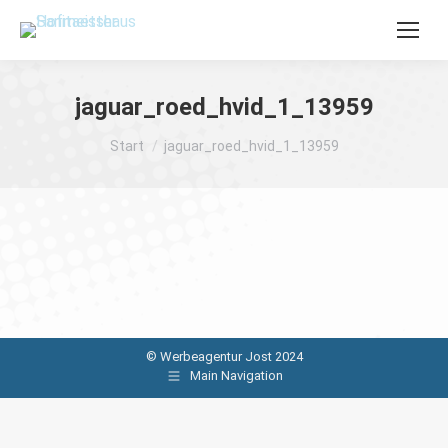
jaguar_roed_hvid_1_13959
Sie befinden sich hier:
Start
jaguar_roed_hvid_1_13959
© Werbeagentur Jost 2024
Main Navigation