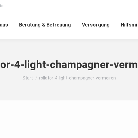
de
haus
Beratung & Betreuung
Versorgung
Hilfsmi
ator-4-light-champagner-verm
Sie befinden sich hier:
Start
rollator-4-light-champagner-vermeiren