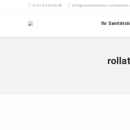
(0 21 61) 30 86 48
info@sanitaetshaus-hofmeister.
Ihr Sanitäts
roll