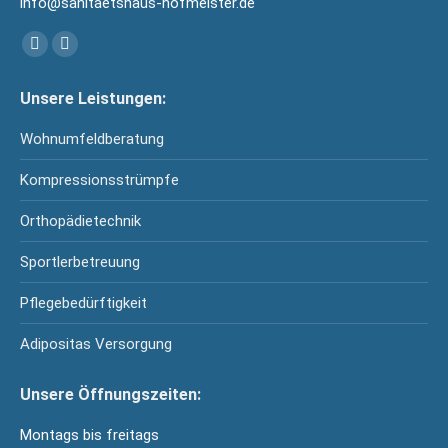
info@sanitaetshaus-hofmeister.de
Finden Sie uns auf:
Facebook
YouTube
page
page
Unsere Leistungen:
opens
opens
in
in
Wohnumfeldberatung
new
new
Kompressionsstrümpfe
window
window
Orthopädietechnik
Sportlerbetreuung
Pflegebedürftigkeit
Adipositas Versorgung
Unsere Öffnungszeiten:
Montags bis freitags