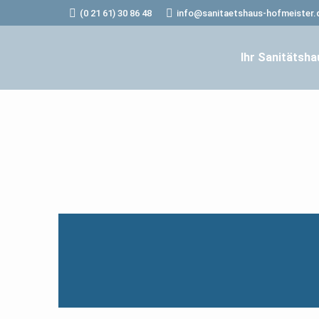
(0 21 61) 30 86 48
info@sanitaetshaus-hofmeister.
Ihr Sanitätsha