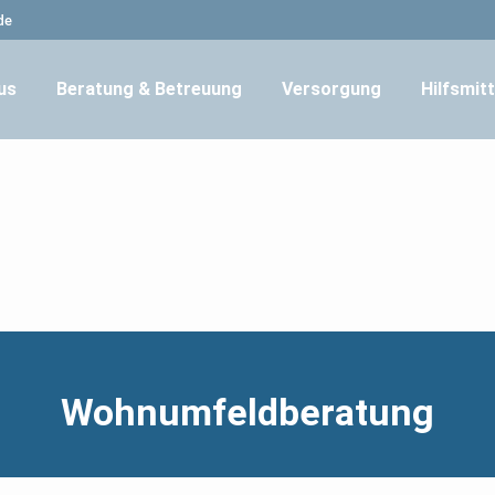
de
us
Beratung & Betreuung
Versorgung
Hilfsmitt
Wohnumfeldberatung