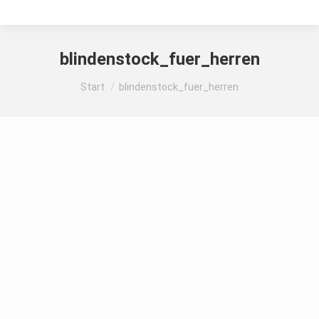
blindenstock_fuer_herren
Sie befinden sich hier:
Start
blindenstock_fuer_herren