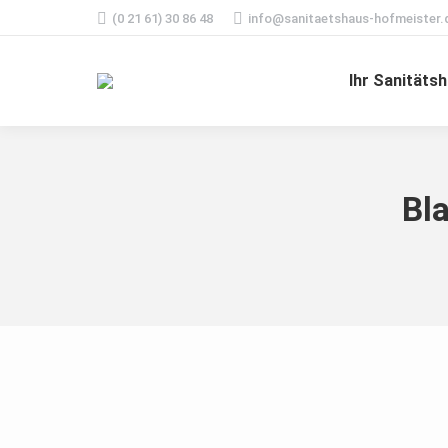
(0 21 61) 30 86 48
info@sanitaetshaus-hofmeister.
Ihr Sanitäts
Bl