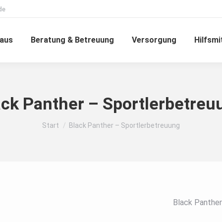
de
haus
Beratung & Betreuung
Versorgung
Hilfsmi
ack Panther – Sportlerbetreu
Sie befinden sich hier:
Start
Black Panther – Sportlerbetreuung
Black Panther