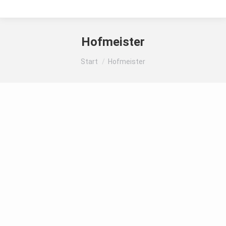
Hofmeister
Sie befinden sich hier:
Start
Hofmeister