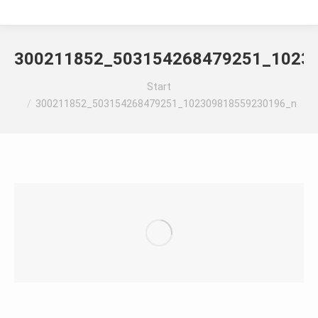
300211852_503154268479251_1023
Sie befinden sich hier:
Start
300211852_503154268479251_102309818559230196_n