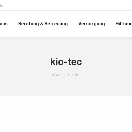
de
haus
Beratung & Betreuung
Versorgung
Hilfsmi
kio-tec
Sie befinden sich hier:
Start
kio-tec