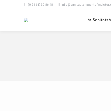
(0 21 61) 30 86 48
info@sanitaetshaus-hofmeister.
Ihr Sanitäts