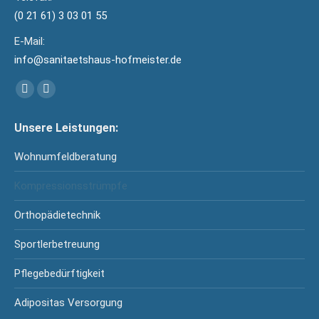
(0 21 61) 3 03 01 55
E-Mail:
info@sanitaetshaus-hofmeister.de
Finden Sie uns auf:
Facebook
YouTube
page
page
Unsere Leistungen:
opens
opens
in
in
Wohnumfeldberatung
new
new
Kompressionsstrümpfe
window
window
Orthopädietechnik
Sportlerbetreuung
Pflegebedürftigkeit
Adipositas Versorgung