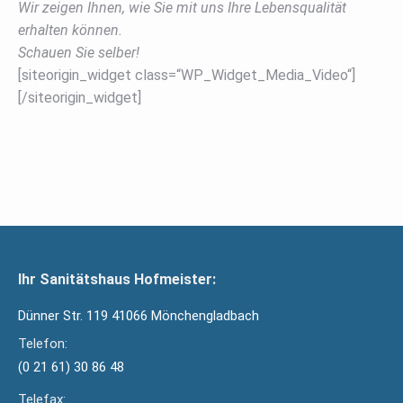
Wir zeigen Ihnen, wie Sie mit uns Ihre Lebensqualität
erhalten können.
Schauen Sie selber!
[siteorigin_widget class=“WP_Widget_Media_Video“]
[/siteorigin_widget]
Ihr Sanitätshaus Hofmeister:
Dünner Str. 119 41066 Mönchengladbach
Telefon:
(0 21 61) 30 86 48
Telefax: