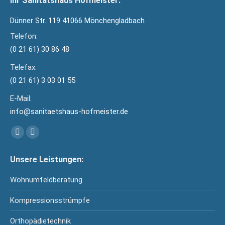
Ihr Sanitätshaus Hofmeister:
Dünner Str. 119 41066 Mönchengladbach
Telefon:
(0 21 61) 30 86 48
Telefax:
(0 21 61) 3 03 01 55
E-Mail:
info@sanitaetshaus-hofmeister.de
Finden Sie uns auf:
Facebook
YouTube
page
page
Unsere Leistungen:
opens
opens
in
in
Wohnumfeldberatung
new
new
Kompressionsstrümpfe
window
window
Orthopädietechnik