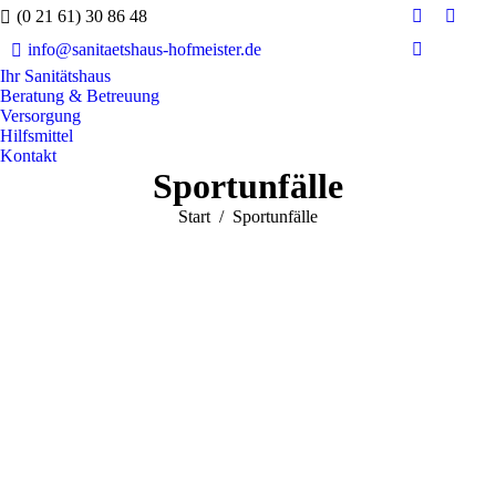
(0 21 61) 30 86 48
Facebook
YouTu
info@sanitaetshaus-hofmeister.de
page
page
Whatsapp
opens
opens
Ihr Sanitätshaus
page
Beratung & Betreuung
in
in
opens
Versorgung
new
new
in
Hilfsmittel
window
wind
Kontakt
new
Sportunfälle
window
Sie befinden sich hier:
Start
Sportunfälle